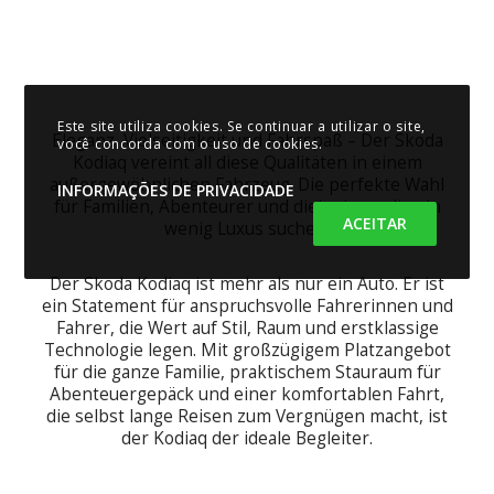
Este site utiliza cookies. Se continuar a utilizar o site,
Eleganz, Vielseitigkeit und Fahrspaß – Der Skoda
você concorda com o uso de cookies.
Kodiaq vereint all diese Qualitäten in einem
außergewöhnlichen Fahrzeug. Die perfekte Wahl
INFORMAÇÕES DE PRIVACIDADE
für Familien, Abenteurer und diejenigen, die ein
ACEITAR
wenig Luxus suchen.
Der Skoda Kodiaq ist mehr als nur ein Auto. Er ist
ein Statement für anspruchsvolle Fahrerinnen und
Fahrer, die Wert auf Stil, Raum und erstklassige
Technologie legen. Mit großzügigem Platzangebot
für die ganze Familie, praktischem Stauraum für
Abenteuergepäck und einer komfortablen Fahrt,
die selbst lange Reisen zum Vergnügen macht, ist
der Kodiaq der ideale Begleiter.
Kontaktieren Sie uns noch heute, um weitere