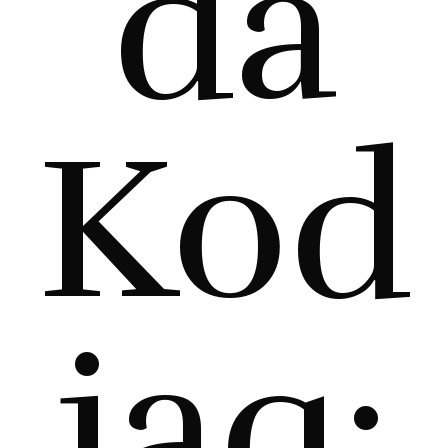
da
Kod
iaq: