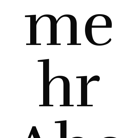
me
hr