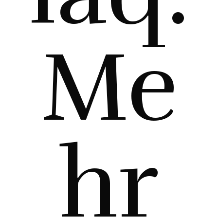
Me
hr