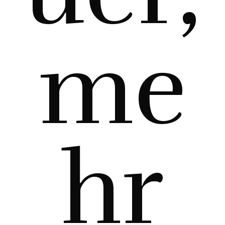
me
hr