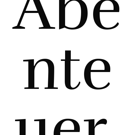
Abe
nte
uer,