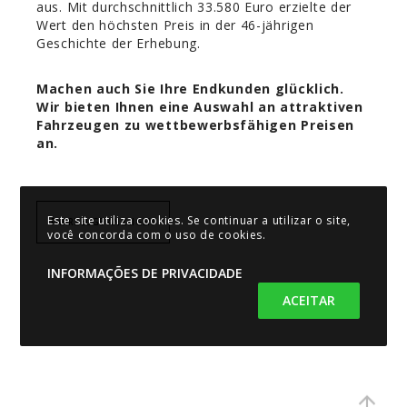
aus. Mit durchschnittlich 33.580 Euro erzielte der
Wert den höchsten Preis in der 46-jährigen
Geschichte der Erhebung.
Machen auch Sie Ihre Endkunden glücklich.
Wir bieten Ihnen eine Auswahl an attraktiven
Fahrzeugen zu wettbewerbsfähigen Preisen
an.
Este site utiliza cookies. Se continuar a utilizar o site,
FAHRZEUGE ANZEIGEN
você concorda com o uso de cookies.
INFORMAÇÕES DE PRIVACIDADE
ACEITAR